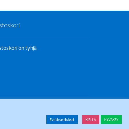
stoskori
toskori on tyhjä.
Evästeasetukset
KIELLÄ
HYVÄKSY