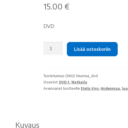
15.00
€
DVD
Rein
Lisää ostoskoriin
Lepik:
Imeline
lihtne
maa
Tuotetunnus (SKU):
hiiumaa_dvd
-
Osastot:
DVD:t
,
Matkailu
Hiiumaa
Avainsanat tuotteelle
Etelä-Viro
,
Hiidenmaa
,
luo
määrä
Kuvaus