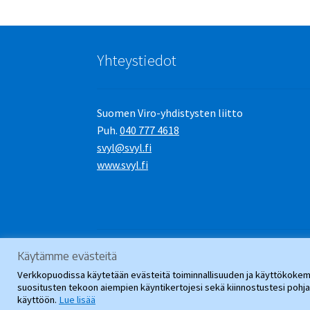
Yhteystiedot
Suomen Viro-yhdistysten liitto
Puh.
040 777 4618
svyl@svyl.fi
www.svyl.fi
Käytämme evästeitä
© SVYL-Verkkopuoti 2026
.
Verkkopuodissa käytetään evästeitä toiminnallisuuden ja käyttökokemu
suositusten tekoon aiempien käyntikertojesi sekä kiinnostustesi poh
käyttöön.
Lue lisää