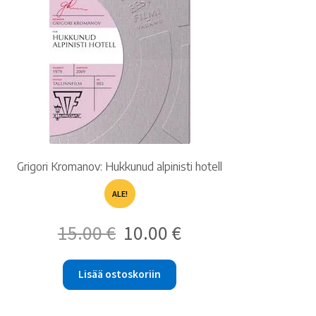
Grigori Kromanov: Hukkunud alpinisti hotell
ALE!
Alkuperäinen
Nykyinen
15.00
€
10.00
€
hinta
hinta
oli:
on:
15.00 €.
10.00 €.
Lisää ostoskoriin