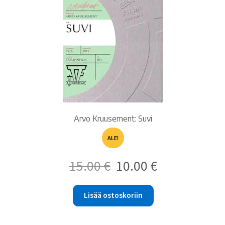
Arvo Kruusement: Suvi
ALE!
Alkuperäinen
Nykyinen
15.00
€
10.00
€
hinta
hinta
oli:
on:
15.00 €.
10.00 €.
Lisää ostoskoriin