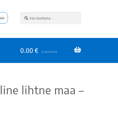
Etsi:
Haku
ään
0.00
€
0 tuotetta
line lihtne maa –