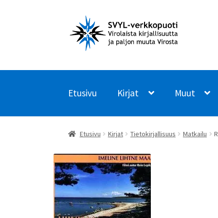
Siirry
Siirry
navigointiin
sisältöön
Etusivu
Kirjat
Muut
Etusivu
Kirjat
Tietokirjallisuus
Matkailu
R