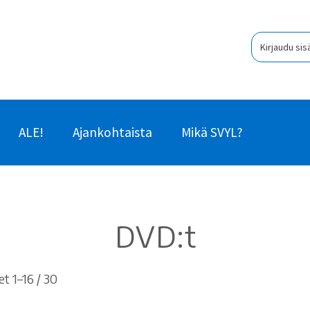
Kirjaudu sis
ALE!
Ajankohtaista
Mikä SVYL?
DVD:t
Sorted
t 1–16 / 30
by