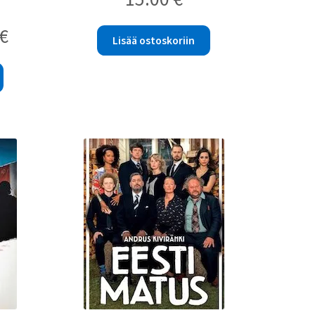
Nykyinen
€
Lisää ostoskoriin
hinta
on:
10.00 €.