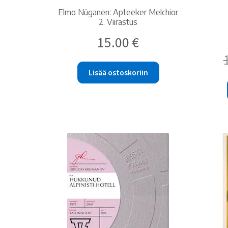
Elmo Nüganen: Apteeker Melchior
2. Viirastus
15.00
€
Lisää ostoskoriin