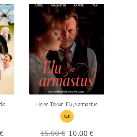
did
Helen Takkin: Elu ja armastus
ALE!
Nykyinen
Alkuperäinen
Nykyinen
€
15.00
€
10.00
€
hinta
hinta
hinta