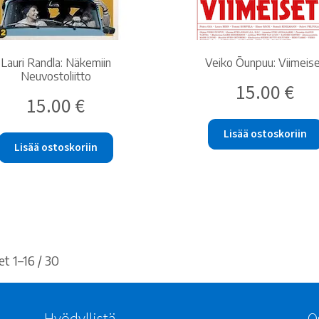
Lauri Randla: Näkemiin
Veiko Õunpuu: Viimeis
Neuvostoliitto
15.00
€
15.00
€
Lisää ostoskoriin
Lisää ostoskoriin
Sorted
t 1–16 / 30
by
latest
Hyödyllistä
O