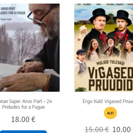
latest
rian Supin: Arvo Pärt – 24
Ergo Kuld: Vigased Pruu
Preludes for a Fugue
ALE!
18.00
€
Alkuperäinen
15.00
€
10.00
hinta