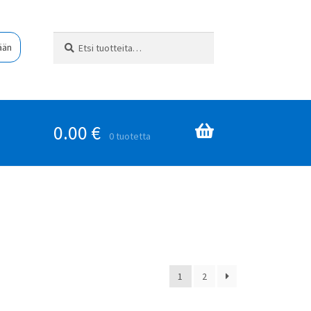
Etsi:
Haku
ään
0.00
€
0 tuotetta
1
2