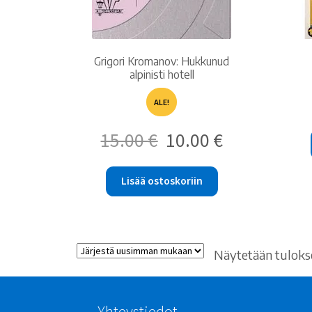
Grigori Kromanov: Hukkunud
alpinisti hotell
ALE!
Alkuperäinen
Nykyinen
15.00
€
10.00
€
hinta
hinta
oli:
on:
15.00 €.
10.00 €.
Lisää ostoskoriin
Näytetään tulokse
Yhteystiedot