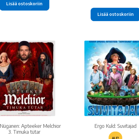
Lisää ostoskoriin
oli:
15.00 €.
Lisää ostoskoriin
Nüganen: Apteeker Melchior
Ergo Kuld: Suvitajad
3. Timuka tütar
ALE!