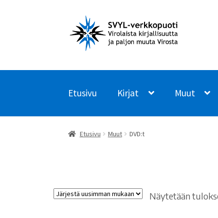
Siirry
Siirry
navigointiin
sisältöön
Etusivu
Kirjat
Muut
Etusivu
Muut
DVD:t
Näytetään tulokse