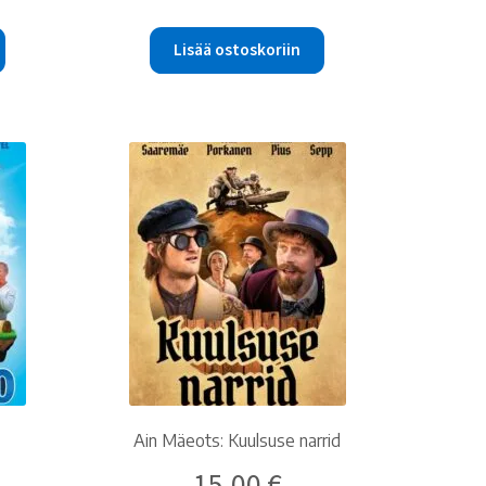
on:
oli:
on:
10.00 €.
15.00 €.
10.00 €.
Lisää ostoskoriin
Ain Mäeots: Kuulsuse narrid
15.00
€