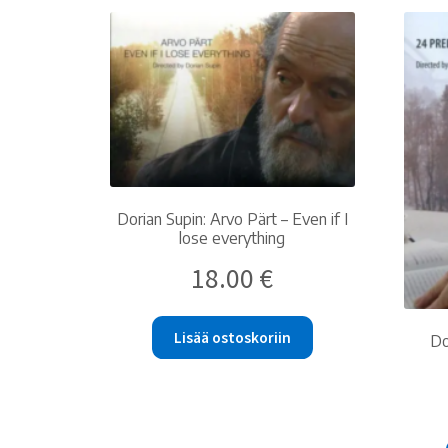
Dorian Supin: Arvo Pärt – Even if I
lose everything
18.00
€
Lisää ostoskoriin
Do