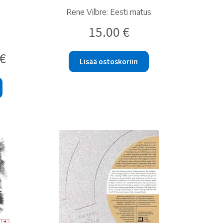
Rene Vilbre: Eesti matus
15.00
€
Nykyinen
€
Lisää ostoskoriin
hinta
on:
10.00 €.