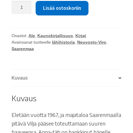
Paula
Lisää ostoskoriin
Havaste:
Saarelaislaulu
määrä
Osastot:
Ale
,
Kaunokirjallisuus
,
Kirjat
Avainsanat tuotteelle
lähihistoria
,
Neuvosto-Viro
,
Saarenmaa
Kuvaus
Kuvaus
Eletään vuotta 1967, ja majataloa Saarenmaalla
pitävä Vilja pääsee toteuttamaan suuren
haaveensa. Anna-täti on hankkinut hänelle