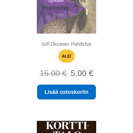
Sofi Oksanen: Puhdistus
ALE!
Alkuperäinen
Nykyinen
15.00
€
5.00
€
hinta
hinta
oli:
on:
Lisää ostoskoriin
15.00 €.
5.00 €.