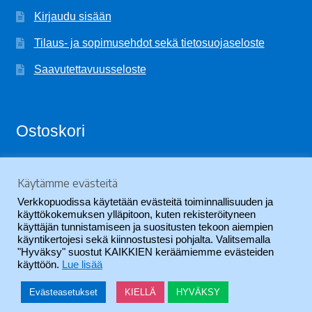
Kirjaudu sisään
Tilaus- ja sopimusehdot sekä tietosuojaseloste
Saavutettavuusseloste
Ostoskori
Käytämme evästeitä
Ostoskori on tyhjä.
Verkkopuodissa käytetään evästeitä toiminnallisuuden ja
käyttökokemuksen ylläpitoon, kuten rekisteröityneen
käyttäjän tunnistamiseen ja suositusten tekoon aiempien
käyntikertojesi sekä kiinnostustesi pohjalta. Valitsemalla
"Hyväksy" suostut KAIKKIEN keräämiemme evästeiden
käyttöön.
Lue lisää
© SVYL-Verkkopuoti 2026
.
Evästeasetukset
KIELLÄ
HYVÄKSY
0
Haku
Etsi: