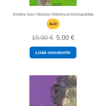
Kristiina Kass: Nõianeiu Nöbinina ja korstnapühkija
ALE!
Alkuperäinen
Nykyinen
10.00
€
5.00
€
hinta
hinta
oli:
on:
Lisää ostoskoriin
10.00 €.
5.00 €.