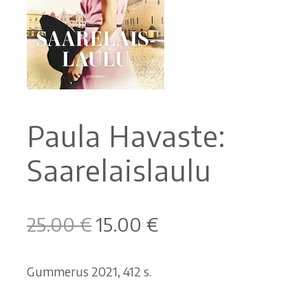
Ostoskori
Tilaus- ja sopimusehdot sekä tietosuojaseloste
Saavutettavuusseloste
Paula Havaste:
Saarelaislaulu
Alkuperäinen
Nykyinen
25.00
€
15.00
€
hinta
hinta
oli:
on:
Gummerus 2021, 412 s.
25.00 €.
15.00 €.