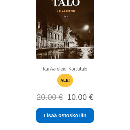
Kai Aareleid: Korttitalo
ALE!
Alkuperäinen
Nykyinen
20.00
€
10.00
€
hinta
hinta
oli:
on:
Lisää ostoskoriin
20.00 €.
10.00 €.