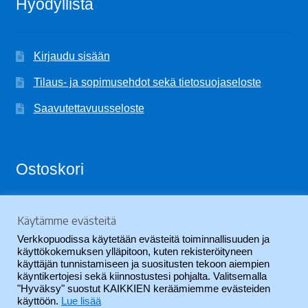
Hyödyllistä
Kirjaudu sisään
Tilaus- ja sopimusehdot sekä tietosuojaseloste
Saavutettavuusseloste
Ostoskori
Käytämme evästeitä
Ostoskori on tyhjä.
Verkkopuodissa käytetään evästeitä toiminnallisuuden ja
käyttökokemuksen ylläpitoon, kuten rekisteröityneen
käyttäjän tunnistamiseen ja suositusten tekoon aiempien
käyntikertojesi sekä kiinnostustesi pohjalta. Valitsemalla
"Hyväksy" suostut KAIKKIEN keräämiemme evästeiden
käyttöön.
Lue lisää