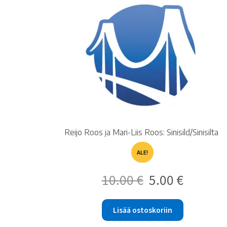
Reijo Roos ja Mari-Liis Roos: Sinisild/Sinisilta
ALE!
Alkuperäinen
Nykyinen
10.00
€
5.00
€
hinta
hinta
oli:
on:
10.00 €.
5.00 €.
Lisää ostoskoriin