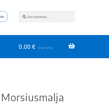
Etsi:
Haku
ään
0.00
€
0 tuotetta
 Morsiusmalja