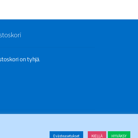
stoskori
toskori on tyhjä.
Evästeasetukset
KIELLÄ
HYVÄKSY