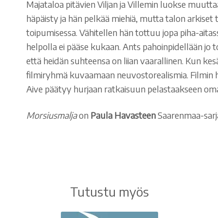
Majataloa pitävien Viljan ja Villemin luokse muutt
häpäisty ja hän pelkää miehiä, mutta talon arkiset 
toipumisessa. Vähitellen hän tottuu jopa piha-aita
helpolla ei pääse kukaan. Ants pahoinpidellään jo 
että heidän suhteensa on liian vaarallinen. Kun k
filmiryhmä kuvaamaan neuvostorealismia. Filmin hu
Aive päätyy hurjaan ratkaisuun pelastaakseen oma
Morsiusmalja
on
Paula Havasteen
Saarenmaa-sarj
Tutustu myös