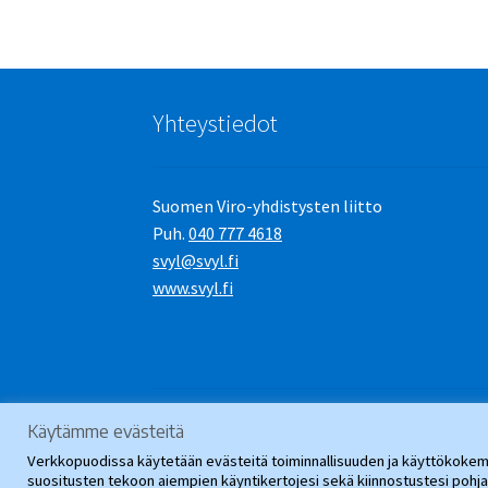
Yhteystiedot
Suomen Viro-yhdistysten liitto
Puh.
040 777 4618
svyl@svyl.fi
www.svyl.fi
Käytämme evästeitä
© SVYL-Verkkopuoti 2026
.
Verkkopuodissa käytetään evästeitä toiminnallisuuden ja käyttökokemu
suositusten tekoon aiempien käyntikertojesi sekä kiinnostustesi poh