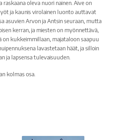
aa raskaana oleva nuori nainen. Aive on
työt ja kaunis virolainen luonto auttavat
ssa asuvien Arvon ja Antsin seuraan, mutta
toisen kerran, ja miesten on myönnettävä,
esä on kukkeimmillaan, majataloon saapuu
ipennuksena lavastetaan häät, ja silloin
n ja lapsensa tulevaisuuden.
an kolmas osa.