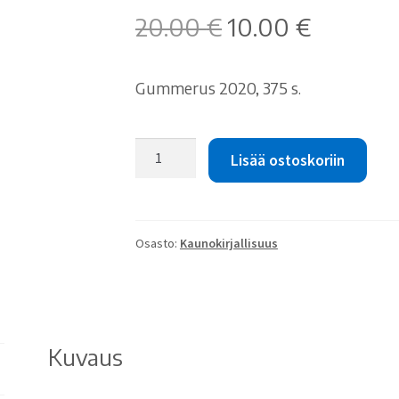
Alkuperäinen
Nykyinen
20.00
€
10.00
€
hinta
hinta
oli:
on:
Gummerus 2020, 375 s.
20.00 €.
10.00 €.
Paula
Lisää ostoskoriin
Havaste:
Morsiusmalja
määrä
Osasto:
Kaunokirjallisuus
Kuvaus