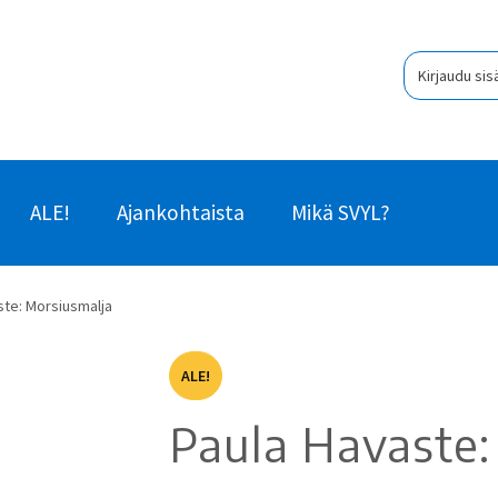
Kirjaudu sis
ALE!
Ajankohtaista
Mikä SVYL?
ste: Morsiusmalja
ALE!
Paula Havaste: