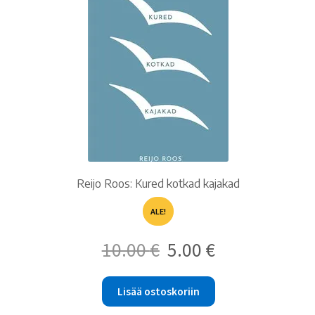
Reijo Roos: Kured kotkad kajakad
ALE!
Alkuperäinen
Nykyinen
10.00
€
5.00
€
hinta
hinta
oli:
on:
10.00 €.
5.00 €.
Lisää ostoskoriin