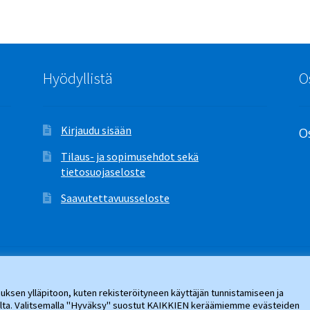
Hyödyllistä
O
Kirjaudu sisään
Os
Tilaus- ja sopimusehdot sekä
tietosuojaseloste
Saavutettavuusseloste
ksen ylläpitoon, kuten rekisteröityneen käyttäjän tunnistamiseen ja
jalta. Valitsemalla "Hyväksy" suostut KAIKKIEN keräämiemme evästeiden