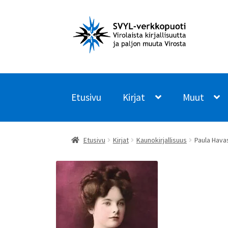
Siirry
Siirry
navigointiin
sisältöön
Etusivu
Kirjat
Muut
Etusivu
Kirjat
Kaunokirjallisuus
Paula Hava