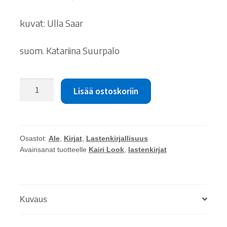
15.00 €.
10.00 €.
kuvat: Ulla Saar
suom. Katariina Suurpalo
Kairi
Lisää ostoskoriin
Look:
Piia
Pikkuleipä
muuttaa
Osastot:
Ale
,
Kirjat
,
Lastenkirjallisuus
määrä
Avainsanat tuotteelle
Kairi Look
,
lastenkirjat
Kuvaus