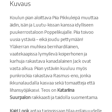
Kuvaus
Koulun pian aloittava Piia Pikkuleipä muuttaa
äidin, isän ja Luutu-kissan kanssa idylliseen
puukerrostaloon Poppelikujalle. Piia toivoo
uusia ystäviä – eikä joudu pettymään!
Yläkerran muhkea bernhardilainen,
vaatekaapissa lymyilevä koiperhonen ja
karhuja rakastava kanadalainen Jack ovat
vasta alkua. Piian ystäviin kuuluu myös
punkrockia rakastava Rasmus-eno, jonka
ikkunalaudalla kasvaa sekä tomaatteja että
lihansyöjäkasvi. Teos on
Katariina
Suurpalon
raikkaasti ja taidolla suomentama.
Kairi Look
antaa tarinoissaan tilaa erilaisuudelle