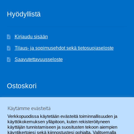
Hyödyllistä
Kirjaudu sisään
Tilaus- ja sopimusehdot sekä tietosuojaseloste
Saavutettavuusseloste
Ostoskori
Käytämme evästeitä
Ostoskori on tyhjä.
Verkkopuodissa käytetään evästeitä toiminnallisuuden ja
käyttökokemuksen ylläpitoon, kuten rekisteröityneen
käyttäjän tunnistamiseen ja suositusten tekoon aiempien
käyntikertojesi sekä kiinnostustesi pohjalta. Valitsemalla