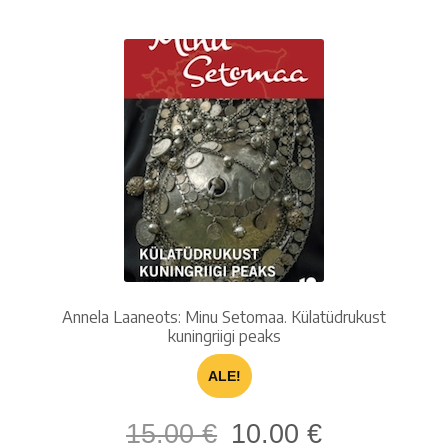
Annela Laaneots: Minu Setomaa. Külatüdrukust
kuningriigi peaks
ALE!
Alkuperäinen
Nykyinen
15.00
€
10.00
€