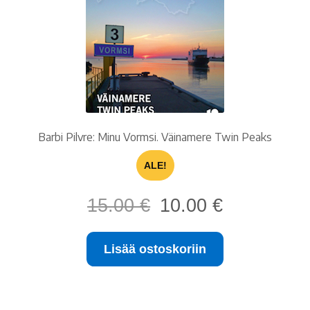
Barbi Pilvre: Minu Vormsi. Väinamere Twin Peaks
ALE!
Alkuperäinen
Nykyinen
15.00
€
10.00
€
hinta
hinta
oli:
on:
Lisää ostoskoriin
15.00 €.
10.00 €.