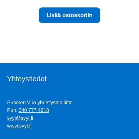
hinta
hinta
oli:
on:
Lisää ostoskoriin
15.00 €.
10.00 €.
Yhteystiedot
Suomen Viro-yhdistysten liitto
Puh.
040 777 4618
svyl@svyl.fi
www.svyl.fi