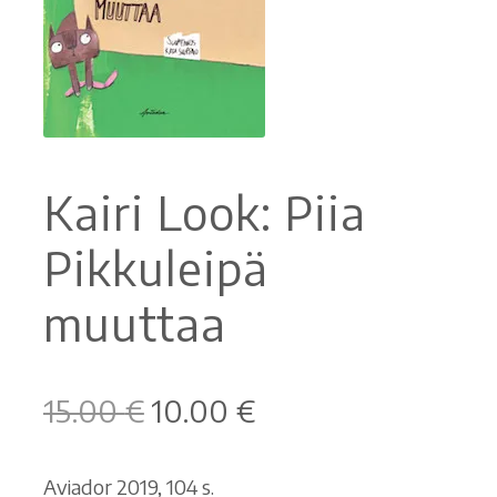
Ostoskori
Tilaus- ja sopimusehdot sekä tietosuojaseloste
Saavutettavuusseloste
Kairi Look: Piia
Pikkuleipä
muuttaa
Alkuperäinen
Nykyinen
15.00
€
10.00
€
hinta
hinta
oli:
on:
Aviador 2019, 104 s.