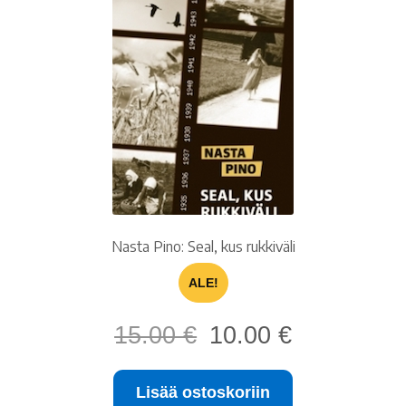
Nasta Pino: Seal, kus rukkiväli
ALE!
Alkuperäinen
Nykyinen
15.00
€
10.00
€
hinta
hinta
oli:
on:
Lisää ostoskoriin
15.00 €.
10.00 €.