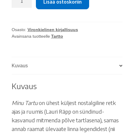
Lisää ostoskoriin
Räpp:
Minu
Tartu.
Väljast
Osasto:
Vironkielinen kirjallisuus
väike,
Avainsana tuotteelle
Tartto
seest
suur
määrä
Kuvaus
Kuvaus
Minu Tartu
on ühest küljest nostalgiline retk
ajas ja ruumis (Lauri Räpp on sündinud-
kasvanud mitmenda põlve tartlasena), samas
annab raamat ülevaate linna legendidest (nii