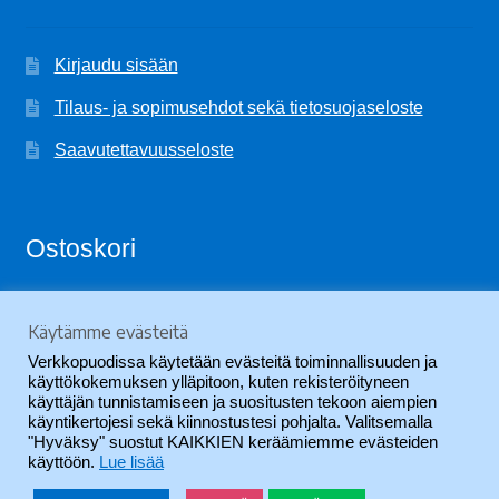
Kirjaudu sisään
Tilaus- ja sopimusehdot sekä tietosuojaseloste
Saavutettavuusseloste
Ostoskori
Käytämme evästeitä
Ostoskori on tyhjä.
Verkkopuodissa käytetään evästeitä toiminnallisuuden ja
käyttökokemuksen ylläpitoon, kuten rekisteröityneen
käyttäjän tunnistamiseen ja suositusten tekoon aiempien
käyntikertojesi sekä kiinnostustesi pohjalta. Valitsemalla
"Hyväksy" suostut KAIKKIEN keräämiemme evästeiden
käyttöön.
Lue lisää
© SVYL-Verkkopuoti 2026
.