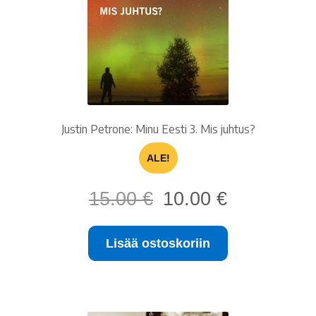
Justin Petrone: Minu Eesti 3. Mis juhtus?
ALE!
Alkuperäinen
Nykyinen
15.00
€
10.00
€
hinta
hinta
oli:
on:
Lisää ostoskoriin
15.00 €.
10.00 €.