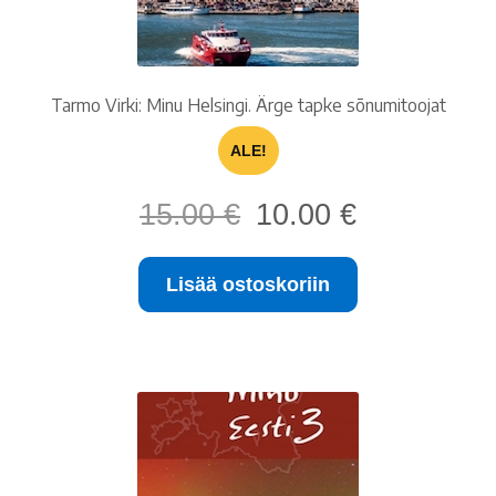
Tarmo Virki: Minu Helsingi. Ärge tapke sõnumitoojat
ALE!
Alkuperäinen
Nykyinen
15.00
€
10.00
€
hinta
hinta
oli:
on:
Lisää ostoskoriin
15.00 €.
10.00 €.