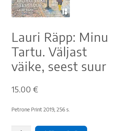
Ostoskori
Tilaus- ja sopimusehdot sekä tietosuojaseloste
Lauri Räpp: Minu
Saavutettavuusseloste
Tartu. Väljast
väike, seest suur
15.00
€
Petrone Print 2019, 256 s.
Lauri