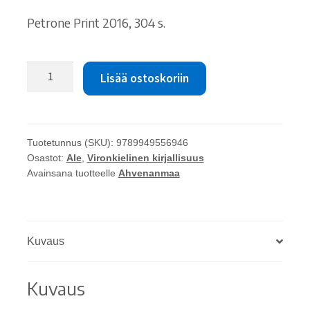
oli:
on:
Petrone Print 2016, 304 s.
15.00 €.
10.00 €.
Janne
Lisää ostoskoriin
Kütimaa:
Minu
Ahvenamaa.
Tuhande
Tuotetunnus (SKU):
9789949556946
saare
Osastot:
Ale
,
Vironkielinen kirjallisuus
rahu
Avainsana tuotteelle
Ahvenanmaa
määrä
Kuvaus
Kuvaus