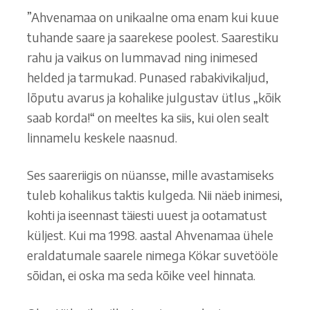
”Ahvenamaa on unikaalne oma enam kui kuue
tuhande saare ja saarekese poolest. Saarestiku
rahu ja vaikus on lummavad ning inimesed
helded ja tarmukad. Punased rabakivikaljud,
lõputu avarus ja kohalike julgustav ütlus „kõik
saab korda!“ on meeltes ka siis, kui olen sealt
linnamelu keskele naasnud.
Ses saareriigis on nüansse, mille avastamiseks
tuleb kohalikus taktis kulgeda. Nii näeb inimesi,
kohti ja iseennast täiesti uuest ja ootamatust
küljest. Kui ma 1998. aastal Ahvenamaa ühele
eraldatumale saarele nimega Kökar suvetööle
sõidan, ei oska ma seda kõike veel hinnata.