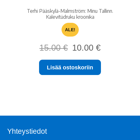
Terhi Pääskylä-Malmström: Minu Tallinn.
Kalevitüdruku kroonika
ALE!
Alkuperäinen
Nykyinen
15.00
€
10.00
€
hinta
hinta
oli:
on:
Lisää ostoskoriin
15.00 €.
10.00 €.
Yhteystiedot