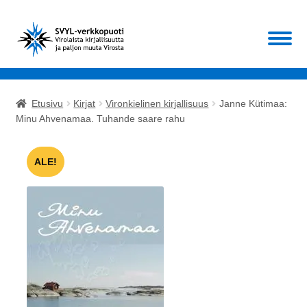
Siirry
Siirry
Valikko
navigointiin
sisältöön
Etusivu
Etusivu
Kirjat
Vironkielinen kirjallisuus
Janne Kütimaa:
Laajen
Minu Ahvenamaa. Tuhande saare rahu
Kirjat
alemm
tason
Laajen
Muut
ALE!
valikko
alemm
tason
ALE!
valikko
Ajankohtaista
Mikä SVYL?
Oma tili