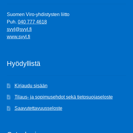
Suomen Viro-yhdistysten liitto
Puh.
040 777 4618
svyl@svyl.fi
www.svyl.fi
Hyödyllistä
Kirjaudu sisään
Tilaus- ja sopimusehdot sekä tietosuojaseloste
Saavutettavuusseloste