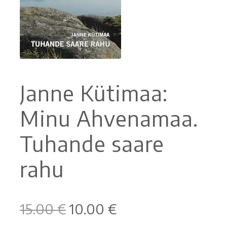
Ostoskori
Tilaus- ja sopimusehdot sekä tietosuojaseloste
Saavutettavuusseloste
Janne Kütimaa:
Minu Ahvenamaa.
Tuhande saare
rahu
Alkuperäinen
Nykyinen
15.00
€
10.00
€
hinta
hinta