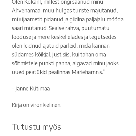
Olen Kökaril, millest ongi saanud minu
Ahvenamaa, muu hulgas turiste majutanud,
müüjaametit pidanud ja giidina paljajalu mööda
saari mütanud. Sealse rahva, puutumatu
looduse ja mere keskel elades ja tegutsedes
olen leidnud ajatuid pärleid, mida kannan
südames kõikjal. Just siis, kui tahan oma
sõitmistele punkti panna, algavad minu jaoks
uued peatükid pealinnas Mariehamnis.”
– Janne Kütimaa
Kirja on vironkielinen.
Tutustu myös