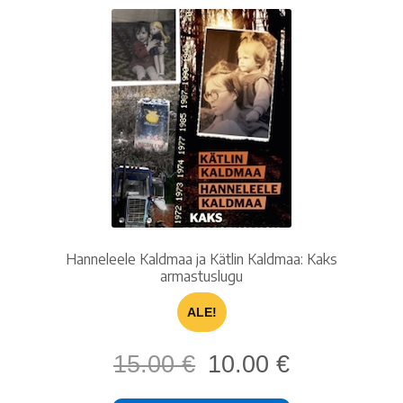
Hanneleele Kaldmaa ja Kätlin Kaldmaa: Kaks
armastuslugu
ALE!
Alkuperäinen
Nykyinen
15.00
€
10.00
€
hinta
hinta
oli:
on: