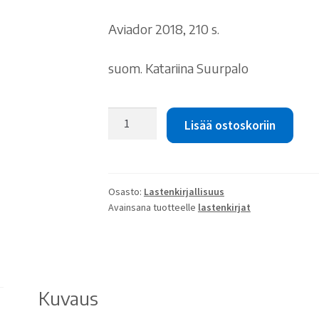
Aviador 2018, 210 s.
suom. Katariina Suurpalo
Kairi
Lisää ostoskoriin
Look:
Lentokentän
lutikat
määrä
Osasto:
Lastenkirjallisuus
Avainsana tuotteelle
lastenkirjat
Kuvaus