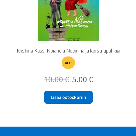
Kristiina Kass: Nõianeiu Nöbinina ja korstnapühkija
ALE!
Alkuperäinen
Nykyinen
10.00
€
5.00
€
hinta
hinta
oli:
on:
10.00 €.
5.00 €.
Lisää ostoskoriin