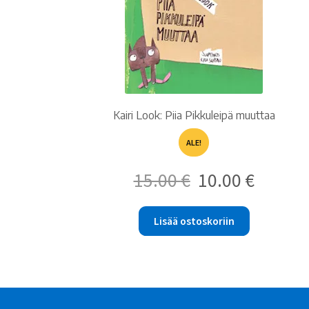
Kairi Look: Piia Pikkuleipä muuttaa
ALE!
Alkuperäinen
Nykyinen
15.00
€
10.00
€
hinta
hinta
oli:
on:
15.00 €.
10.00 €.
Lisää ostoskoriin