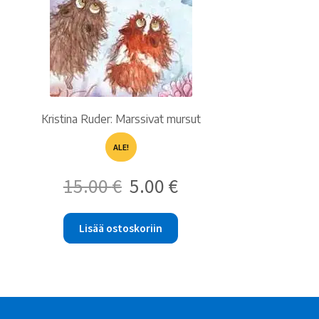
Kristina Ruder: Marssivat mursut
ALE!
Alkuperäinen
Nykyinen
15.00
€
5.00
€
hinta
hinta
oli:
on:
15.00 €.
5.00 €.
Lisää ostoskoriin