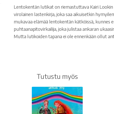
Lentokentän lutikat on riemastuttava Kairi Lookin 
virolainen lastenkirja, joka saa aikuisetkin hymyil
mukavaa elämää lentokentän kätköissä, kunnes e
puhtaanapitovirkailija, joka julistaa ankaran ukaas
Mutta lutikoiden tapana ei ole ennenkään ollut ant
Tutustu myös