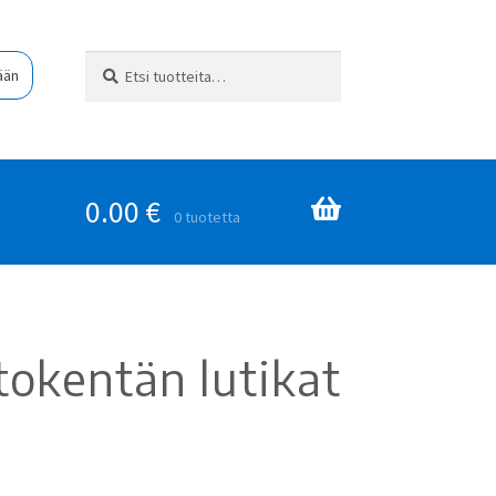
Etsi:
Haku
ään
0.00
€
0 tuotetta
tokentän lutikat