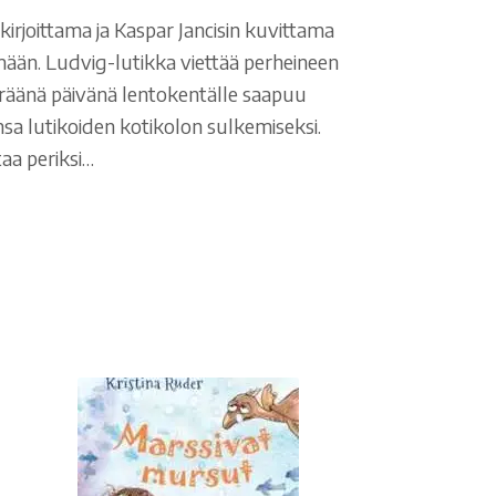
kirjoittama ja Kaspar Jancisin kuvittama
emään. Ludvig-lutikka viettää perheineen
räänä päivänä lentokentälle saapuu
insa lutikoiden kotikolon sulkemiseksi.
aa periksi…