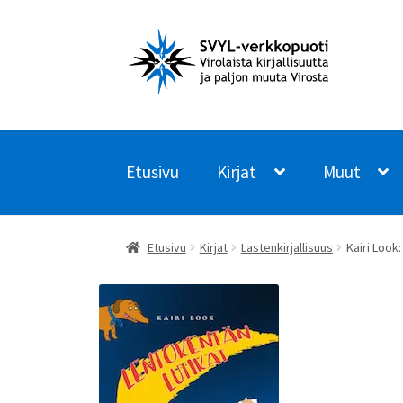
Siirry
Siirry
navigointiin
sisältöön
Etusivu
Kirjat
Muut
Etusivu
Kirjat
Lastenkirjallisuus
Kairi Look