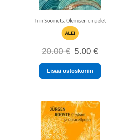
Triin Soomets: Olemisen ompelet
ALE!
Alkuperäinen
Nykyinen
20.00
€
5.00
€
hinta
hinta
oli:
on:
Lisää ostoskoriin
20.00 €.
5.00 €.