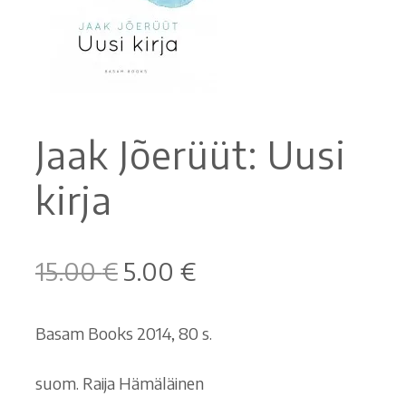
Ostoskori
Tilaus- ja sopimusehdot sekä tietosuojaseloste
Jaak Jõerüüt: Uusi
Saavutettavuusseloste
kirja
Alkuperäinen
Nykyinen
15.00
€
5.00
€
hinta
hinta
oli:
on:
Basam Books 2014, 80 s.
15.00 €.
5.00 €.
suom. Raija Hämäläinen