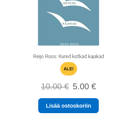
Reijo Roos: Kured kotkad kajakad
ALE!
Alkuperäinen
Nykyinen
10.00
€
5.00
€
hinta
hinta
oli:
on:
Lisää ostoskoriin
10.00 €.
5.00 €.