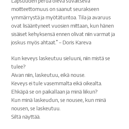
Lapsuuden perua oleva suvaitseva
moitteettomuus on saanut seurakseen
ymmärrystä ja myötätuntoa. Tila ja avaruus
ovat lisääntyneet vuosien mittaan, kun hänen
sisäiset kehyksensä ennen olivat niin varmat ja
joskus myös ahtaat.” – Doris Kareva
Kun keveys laskeutuu sieluuni, niin mistä se
tulee?
Aivan niin, laskeutuu, eikä nouse.
Keveys ei tule vasemmalta eikä oikealta.
Ehkäpä se on paikallaan ja minä liikun?
Kun minä laskeudun, se nousee, kun minä
nousen, se laskeutuu.
Siltä näyttää.