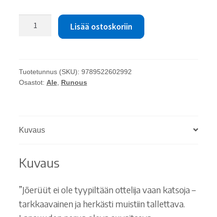
Jaak
Lisää ostoskoriin
Jõerüüt:
Uusi
kirja
määrä
Tuotetunnus (SKU):
9789522602992
Osastot:
Ale
,
Runous
Kuvaus
Kuvaus
”Jõerüüt ei ole tyypiltään ottelija vaan katsoja –
tarkkaavainen ja herkästi muistiin tallettava.