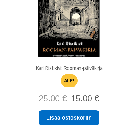
Ostoskori
Tilaus- ja sopimusehdot sekä tietosuojaseloste
Saavutettavuusseloste
Karl Ristikivi: Rooman-päiväkirja
ALE!
Alkuperäinen
Nykyinen
25.00
€
15.00
€
hinta
hinta
oli:
on:
Lisää ostoskoriin
25.00 €.
15.00 €.