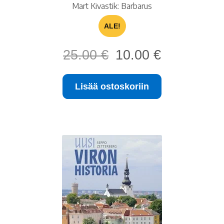
Mart Kivastik: Barbarus
ALE!
Alkuperäinen
Nykyinen
25.00
€
10.00
€
hinta
hinta
oli:
on:
Lisää ostoskoriin
25.00 €.
10.00 €.