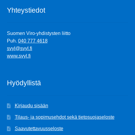
Yhteystiedot
Suomen Viro-yhdistysten liitto
Puh.
040 777 4618
svyl@svyl.fi
www.svyl.fi
Hyödyllistä
Kirjaudu sisään
Tilaus- ja sopimusehdot sekä tietosuojaseloste
Saavutettavuusseloste