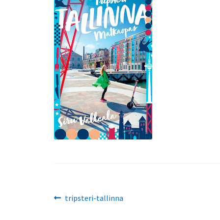
Artikkelien
Edellinen
tripsteri-tallinna
artikkeli
selaus