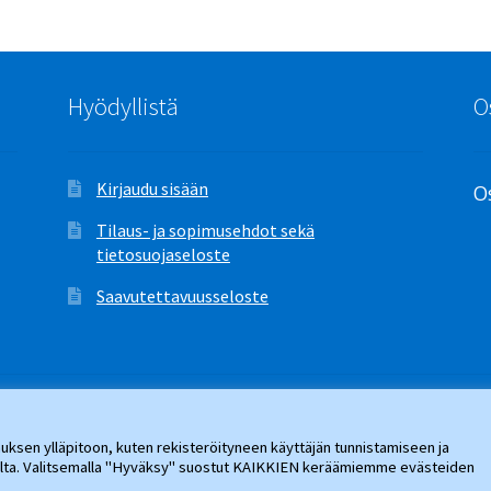
Hyödyllistä
O
Kirjaudu sisään
Os
Tilaus- ja sopimusehdot sekä
tietosuojaseloste
Saavutettavuusseloste
ksen ylläpitoon, kuten rekisteröityneen käyttäjän tunnistamiseen ja
jalta. Valitsemalla "Hyväksy" suostut KAIKKIEN keräämiemme evästeiden