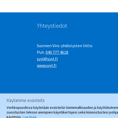
Yhteystiedot
Suomen Viro-yhdistysten liitto
Puh.
040 777 4618
svyl@svyl.fi
www.svyl.fi
Käytämme evästeitä
© SVYL-Verkkopuoti 2026
.
Verkkopuodissa käytetään evästeitä toiminnallisuuden ja käyttökokemu
suositusten tekoon aiempien käyntikertojesi sekä kiinnostustesi poh
käyttöön.
Lue lisää