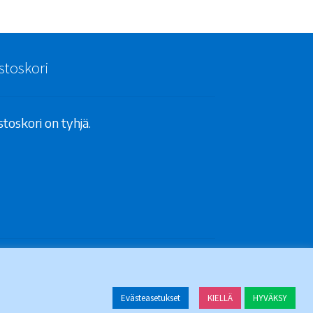
stoskori
toskori on tyhjä.
Evästeasetukset
KIELLÄ
HYVÄKSY