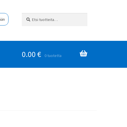
Etsi:
Haku
ään
0.00
€
0 tuotetta