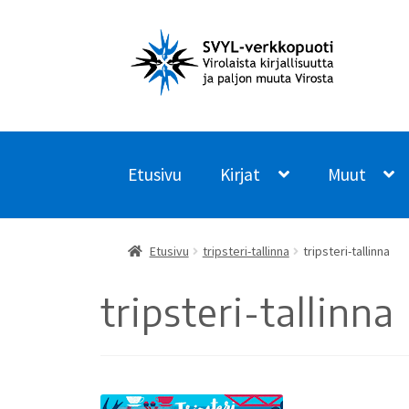
Siirry
Siirry
navigointiin
sisältöön
Etusivu
Kirjat
Muut
Etusivu
tripsteri-tallinna
tripsteri-tallinna
tripsteri-tallinna