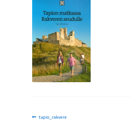
Artikkelien
Edellinen
tapio_rakvere
artikkeli
selaus