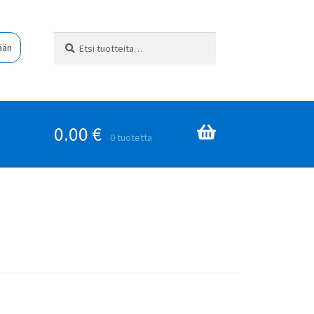
Etsi:
Haku
ään
0.00
€
0 tuotetta