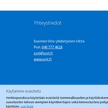
Yhteystiedot
Suomen Viro-yhdistysten liitto
Puh.
040 777 4618
svyl@svyl.fi
www.svyl.fi
Käytämme evästeitä
© SVYL-Verkkopuoti 2026
.
Verkkopuodissa käytetään evästeitä toiminnallisuuden ja käyttökokemu
suositusten tekoon aiempien käyntikertojesi sekä kiinnostustesi poh
käyttöön.
Lue lisää