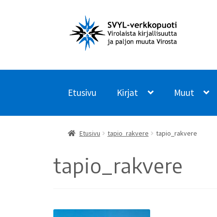
Siirry
Siirry
navigointiin
sisältöön
Etusivu
Kirjat
Muut
Etusivu
tapio_rakvere
tapio_rakvere
tapio_rakvere