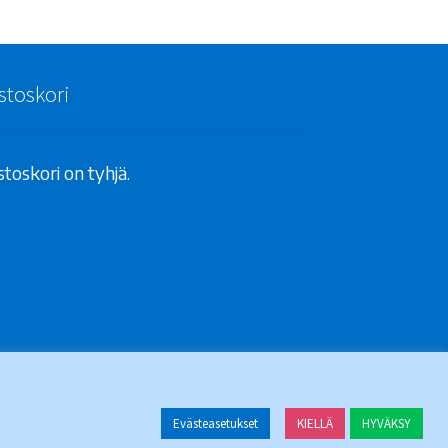
stoskori
toskori on tyhjä.
Evästeasetukset
KIELLÄ
HYVÄKSY