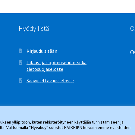
Hyödyllistä
O
Kirjaudu sisään
Os
Tilaus- ja sopimusehdot sekä
tietosuojaseloste
Saavutettavuusseloste
ksen ylläpitoon, kuten rekisteröityneen käyttäjän tunnistamiseen ja
jalta. Valitsemalla "Hyväksy" suostut KAIKKIEN keräämiemme evästeiden