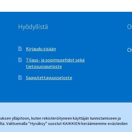
Hyödyllistä
O
Kirjaudu sisään
Os
Tilaus- ja sopimusehdot sekä
tietosuojaseloste
Saavutettavuusseloste
ksen ylläpitoon, kuten rekisteröityneen käyttäjän tunnistamiseen ja
jalta. Valitsemalla "Hyväksy" suostut KAIKKIEN keräämiemme evästeiden