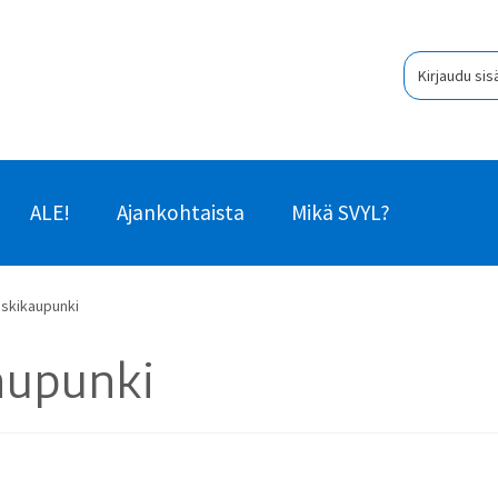
Kirjaudu sis
ALE!
Ajankohtaista
Mikä SVYL?
eskikaupunki
aupunki