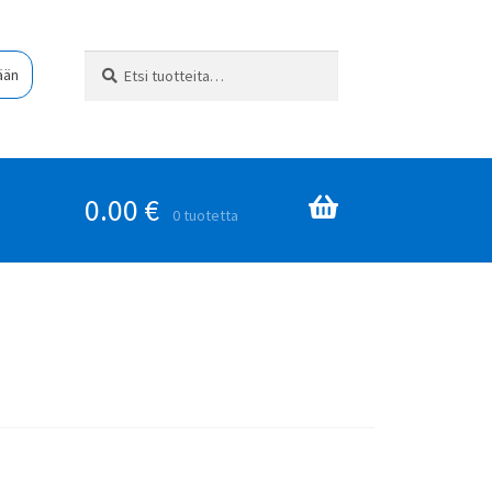
Etsi:
Haku
ään
0.00
€
0 tuotetta