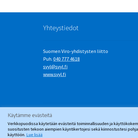
Yhteystiedot
Suomen Viro-yhdistysten liitto
Puh.
040 777 4618
svyl@svyl.fi
www.svyl.fi
Käytämme evästeitä
© SVYL-Verkkopuoti 2026
.
Verkkopuodissa käytetään evästeitä toiminnallisuuden ja käyttökokemu
suositusten tekoon aiempien käyntikertojesi sekä kiinnostustesi poh
käyttöön.
Lue lisää