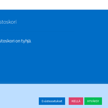
stoskori
toskori on tyhjä.
Evästeasetukset
KIELLÄ
HYVÄKSY