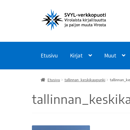
Siirry
Siirry
navigointiin
sisältöön
Etusivu
Kirjat
Muut
Etusivu
tallinnan_keskikaupunki
tallinnan_k
tallinnan_keskik