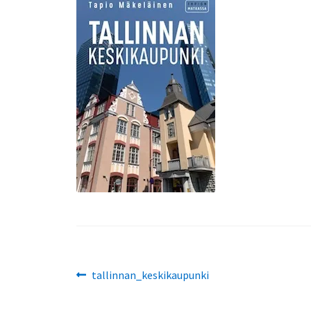
Artikkelien
Edellinen
tallinnan_keskikaupunki
artikkeli
selaus