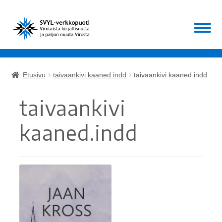
Siirry
Siirry
Valikko
navigointiin
sisältöön
Etusivu
Etusivu
taivaankivi kaaned.indd
taivaankivi kaaned.indd
Laajen
Kirjat
alemm
taivaankivi
tason
Laajen
Muut
valikko
alemm
kaaned.indd
tason
ALE!
valikko
Ajankohtaista
Mikä SVYL?
Oma tili