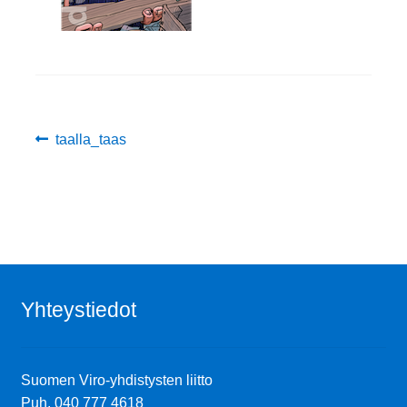
Ostoskori
Tilaus- ja sopimusehdot sekä tietosuojaseloste
Artikkelien
Edellinen
taalla_taas
Saavutettavuusseloste
artikkeli
selaus
Yhteystiedot
Suomen Viro-yhdistysten liitto
Puh.
040 777 4618