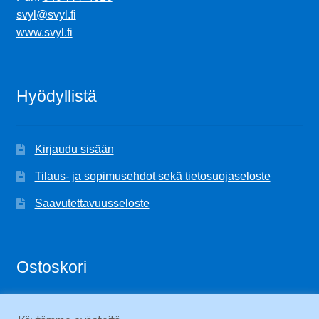
svyl@svyl.fi
www.svyl.fi
Hyödyllistä
Kirjaudu sisään
Tilaus- ja sopimusehdot sekä tietosuojaseloste
Saavutettavuusseloste
Ostoskori