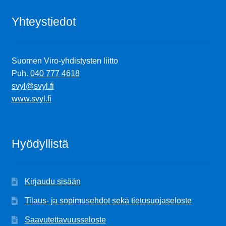
Yhteystiedot
Suomen Viro-yhdistysten liitto
Puh.
040 777 4618
svyl@svyl.fi
www.svyl.fi
Hyödyllistä
Kirjaudu sisään
Tilaus- ja sopimusehdot sekä tietosuojaseloste
Saavutettavuusseloste