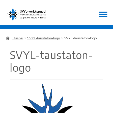
Siirry
Siirry
Valikko
navigointiin
sisältöön
Etusivu
Etusivu
SVYL-taustaton-logo
SVYL-taustaton-logo
Laajen
Kirjat
alemm
SVYL-taustaton-
tason
Laajen
Muut
valikko
alemm
logo
tason
ALE!
valikko
Ajankohtaista
Mikä SVYL?
Oma tili