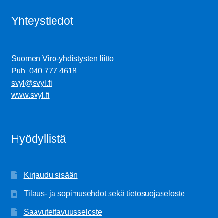
Yhteystiedot
Suomen Viro-yhdistysten liitto
Puh.
040 777 4618
svyl@svyl.fi
www.svyl.fi
Hyödyllistä
Kirjaudu sisään
Tilaus- ja sopimusehdot sekä tietosuojaseloste
Saavutettavuusseloste