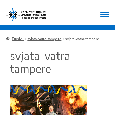
Siirry
Siirry
Valikko
navigointiin
sisältöön
Etusivu
Etusivu
svjata-vatra-tampere
svjata-vatra-tampere
Laajen
Kirjat
alemm
svjata-vatra-
tason
Laajen
Muut
valikko
alemm
tampere
tason
ALE!
valikko
Ajankohtaista
Mikä SVYL?
Oma tili