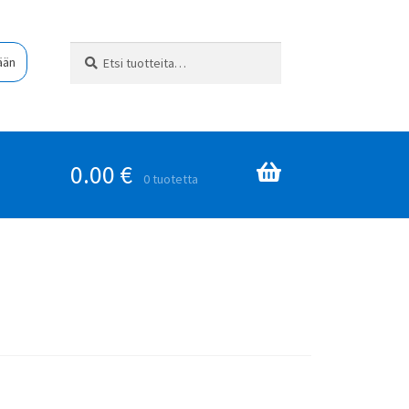
Etsi:
Haku
ään
0.00
€
0 tuotetta