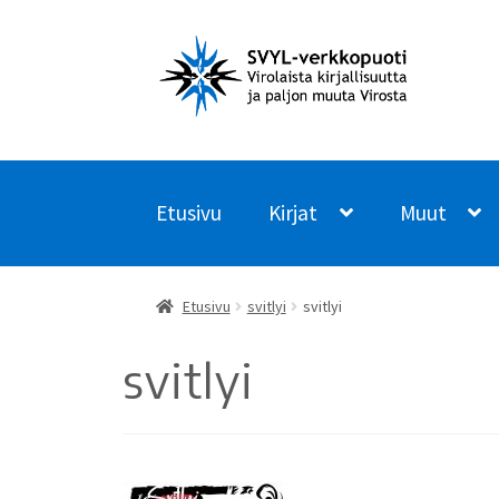
Siirry
Siirry
navigointiin
sisältöön
Etusivu
Kirjat
Muut
Etusivu
svitlyi
svitlyi
svitlyi