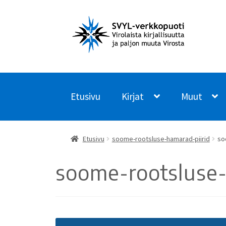
Siirry
Siirry
navigointiin
sisältöön
Etusivu
Kirjat
Muut
Etusivu
soome-rootsluse-hamarad-piirid
so
soome-rootsluse-