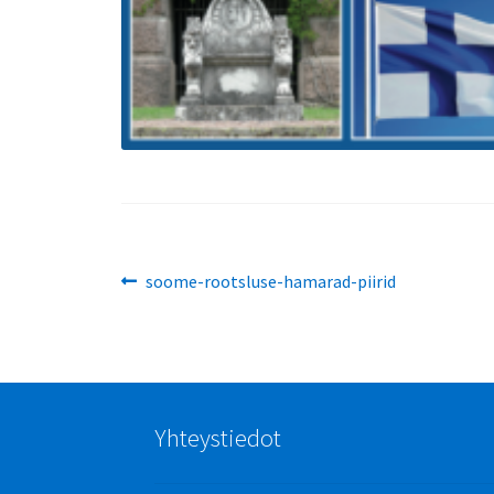
Artikkelien
Edellinen
soome-rootsluse-hamarad-piirid
artikkeli
selaus
Yhteystiedot