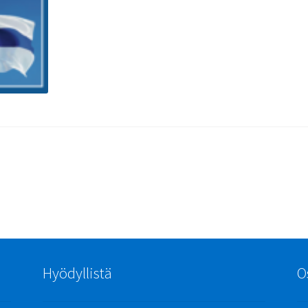
Hyödyllistä
O