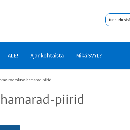
Kirjaudu sis
ALE!
Ajankohtaista
Mikä SVYL?
ome-rootsluse-hamarad-piirid
hamarad-piirid