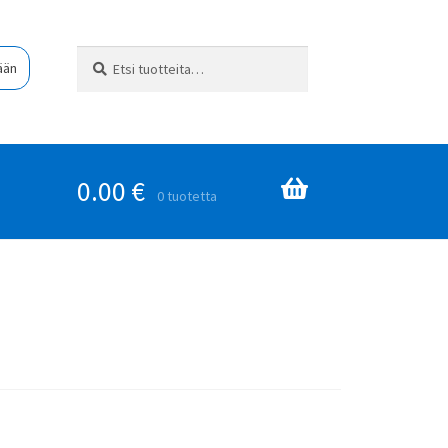
Etsi:
Haku
ään
0.00
€
0 tuotetta