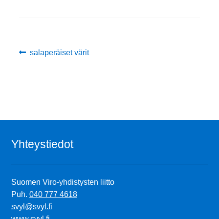
Ostoskori
Artikkelien
Tilaus- ja sopimusehdot sekä tietosuojaseloste
Edellinen
salaperäiset värit
artikkeli
selaus
Saavutettavuusseloste
Yhteystiedot
Suomen Viro-yhdistysten liitto
Puh.
040 777 4618
svyl@svyl.fi
www.svyl.fi