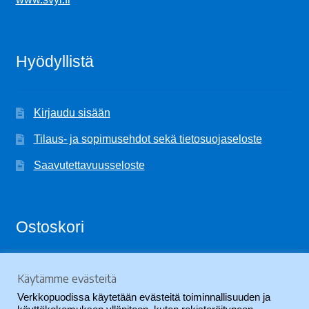
Hyödyllistä
Kirjaudu sisään
Tilaus- ja sopimusehdot sekä tietosuojaseloste
Saavutettavuusseloste
Ostoskori
Käytämme evästeitä
Ostoskori on tyhjä.
Verkkopuodissa käytetään evästeitä toiminnallisuuden ja