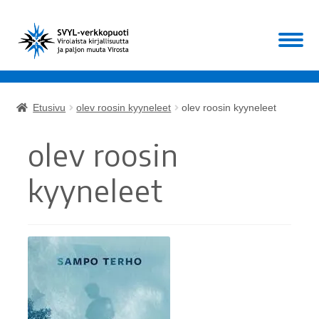
Siirry
Siirry
Valikko
navigointiin
sisältöön
Etusivu
Etusivu
olev roosin kyyneleet
olev roosin kyyneleet
Laajen
Kirjat
alemm
olev roosin
tason
Laajen
Muut
valikko
alemm
kyyneleet
tason
ALE!
valikko
Ajankohtaista
Mikä SVYL?
Oma tili