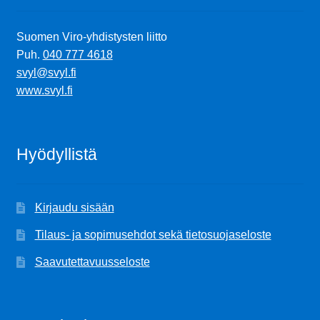
Suomen Viro-yhdistysten liitto
Puh.
040 777 4618
svyl@svyl.fi
www.svyl.fi
Hyödyllistä
Kirjaudu sisään
Tilaus- ja sopimusehdot sekä tietosuojaseloste
Saavutettavuusseloste