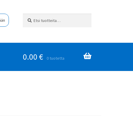
Etsi:
Haku
ään
0.00
€
0 tuotetta