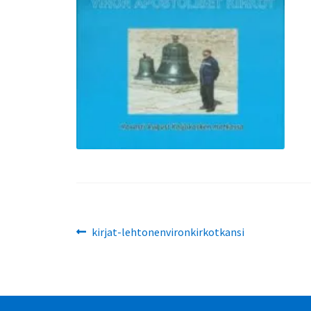
Artikkelien
Edellinen
kirjat-lehtonenvironkirkotkansi
artikkeli
selaus