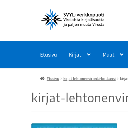
Siirry
Siirry
navigointiin
sisältöön
Etusivu
Kirjat
Muut
Etusivu
kirjat-lehtonenvironkirkotkansi
kirj
kirjat-lehtonenvi