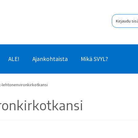
Kirjaudu sis
ALE!
Ajankohtaista
Mikä SVYL?
at-lehtonenvironkirkotkansi
ronkirkotkansi