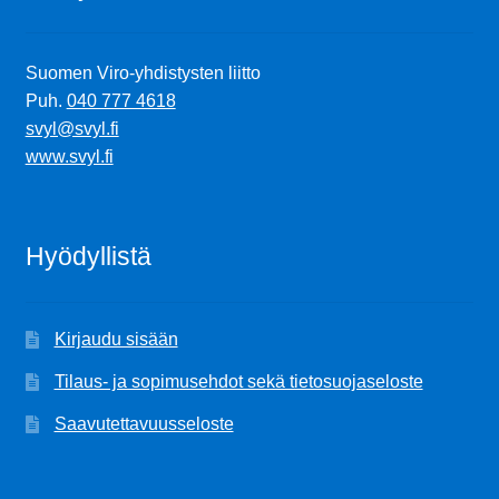
Suomen Viro-yhdistysten liitto
Puh.
040 777 4618
svyl@svyl.fi
www.svyl.fi
Hyödyllistä
Kirjaudu sisään
Tilaus- ja sopimusehdot sekä tietosuojaseloste
Saavutettavuusseloste