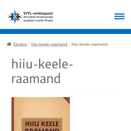
Siirry
Siirry
Valikko
navigointiin
sisältöön
Etusivu
Etusivu
hiiu-keele-raamand
hiiu-keele-raamand
Laajen
Kirjat
alemm
hiiu-keele-
tason
Laajen
Muut
valikko
alemm
raamand
tason
ALE!
valikko
Ajankohtaista
Mikä SVYL?
Oma tili