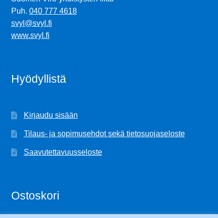
Puh.
040 777 4618
svyl@svyl.fi
www.svyl.fi
Hyödyllistä
Kirjaudu sisään
Tilaus- ja sopimusehdot sekä tietosuojaseloste
Saavutettavuusseloste
Ostoskori