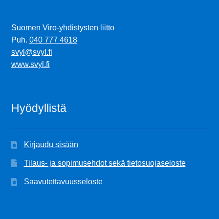
Suomen Viro-yhdistysten liitto
Puh.
040 777 4618
svyl@svyl.fi
www.svyl.fi
Hyödyllistä
Kirjaudu sisään
Tilaus- ja sopimusehdot sekä tietosuojaseloste
Saavutettavuusseloste