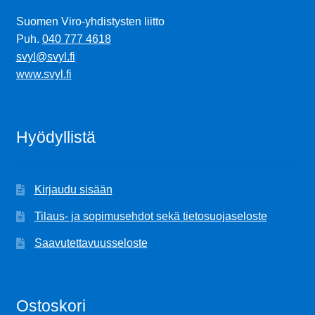
Suomen Viro-yhdistysten liitto
Puh.
040 777 4618
svyl@svyl.fi
www.svyl.fi
Hyödyllistä
Kirjaudu sisään
Tilaus- ja sopimusehdot sekä tietosuojaseloste
Saavutettavuusseloste
Ostoskori