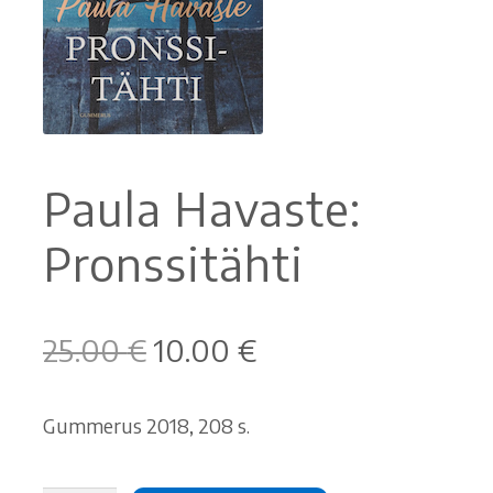
Ostoskori
Tilaus- ja sopimusehdot sekä tietosuojaseloste
Saavutettavuusseloste
Paula Havaste:
Pronssitähti
Alkuperäinen
Nykyinen
25.00
€
10.00
€
hinta
hinta
oli:
on:
Gummerus 2018, 208 s.
25.00 €.
10.00 €.