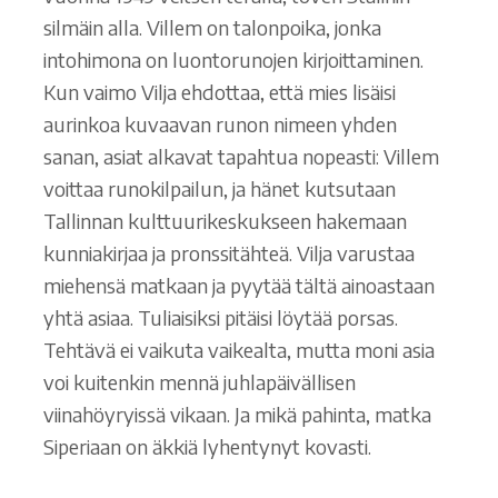
silmäin alla. Villem on talonpoika, jonka
intohimona on luontorunojen kirjoittaminen.
Kun vaimo Vilja ehdottaa, että mies lisäisi
aurinkoa kuvaavan runon nimeen yhden
sanan, asiat alkavat tapahtua nopeasti: Villem
voittaa runokilpailun, ja hänet kutsutaan
Tallinnan kulttuurikeskukseen hakemaan
kunniakirjaa ja pronssitähteä. Vilja varustaa
miehensä matkaan ja pyytää tältä ainoastaan
yhtä asiaa. Tuliaisiksi pitäisi löytää porsas.
Tehtävä ei vaikuta vaikealta, mutta moni asia
voi kuitenkin mennä juhlapäivällisen
viinahöyryissä vikaan. Ja mikä pahinta, matka
Siperiaan on äkkiä lyhentynyt kovasti.