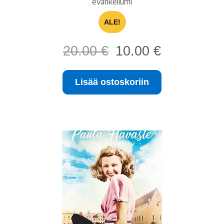
evankeliumi
ALE!
Alkuperäinen
Nykyinen
20.00
€
10.00
€
hinta
hinta
oli:
on:
Lisää ostoskoriin
20.00 €.
10.00 €.