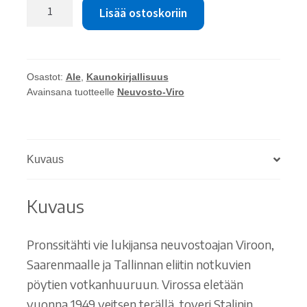
Paula
Lisää ostoskoriin
Havaste:
Pronssitähti
määrä
Osastot:
Ale
,
Kaunokirjallisuus
Avainsana tuotteelle
Neuvosto-Viro
Kuvaus
Kuvaus
Pronssitähti vie lukijansa neuvostoajan Viroon,
Saarenmaalle ja Tallinnan eliitin notkuvien
pöytien votkanhuuruun. Virossa eletään
vuonna 1949 veitsen terällä, toveri Stalinin