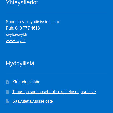
Yhteystiedot
Suomen Viro-yhdistysten liitto
Puh.
040 777 4618
svyl@svyl.fi
www.svyl.fi
Hyödyllistä
Kirjaudu sisään
Tilaus- ja sopimusehdot sekä tietosuojaseloste
Saavutettavuusseloste