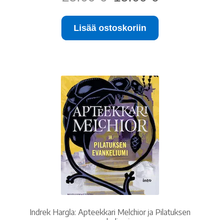
hinta
hinta
oli:
on:
Lisää ostoskoriin
25.00 €.
15.00 €.
Indrek Hargla: Apteekkari Melchior ja Pilatuksen