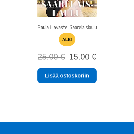
Paula Havaste: Saarelaislaulu
ALE!
Alkuperäinen
Nykyinen
25.00
€
15.00
€
hinta
hinta
oli:
on:
Lisää ostoskoriin
25.00 €.
15.00 €.