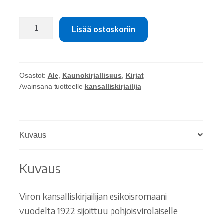
A.
Lisää ostoskoriin
H.
Tammsaare:
Korpiojan
isäntä
Osastot:
Ale
,
Kaunokirjallisuus
,
Kirjat
määrä
Avainsana tuotteelle
kansalliskirjailija
Kuvaus
Kuvaus
Viron kansalliskirjailijan esikoisromaani
vuodelta 1922 sijoittuu pohjoisvirolaiselle