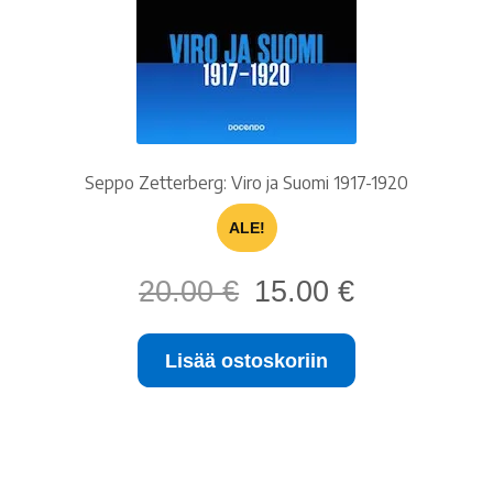
Seppo Zetterberg: Viro ja Suomi 1917-1920
ALE!
Alkuperäinen
Nykyinen
20.00
€
15.00
€
hinta
hinta
oli:
on:
Lisää ostoskoriin
20.00 €.
15.00 €.