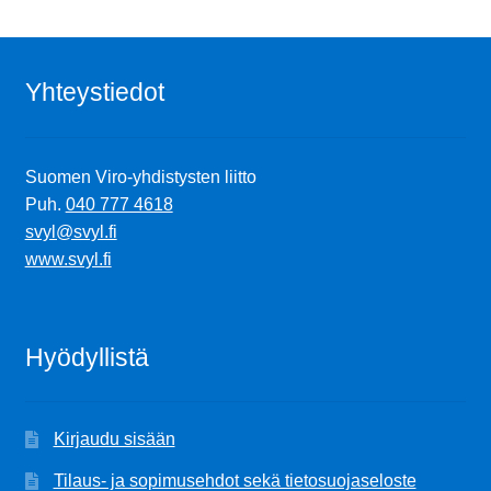
Yhteystiedot
Suomen Viro-yhdistysten liitto
Puh.
040 777 4618
svyl@svyl.fi
www.svyl.fi
Hyödyllistä
Kirjaudu sisään
Tilaus- ja sopimusehdot sekä tietosuojaseloste