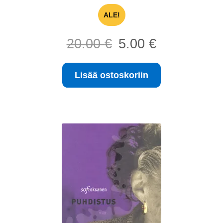
ALE!
Alkuperäinen
Nykyinen
20.00
€
5.00
€
hinta
hinta
oli:
on:
Lisää ostoskoriin
20.00 €.
5.00 €.