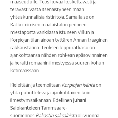
maaseudulle. Teos kuvaa koskettavasti ja
terävästi vasta itsenäistyneen maan
yhteiskunnallisia ristiriitoja. Samalla se on
Katku-nimisen maalaistalon perineen,
miestaposta vankilassa istuneen Villun ja
Korpiojan tilan ainoan tyttären Annan traaginen
rakkaustarina. Teoksen loppuratkaisu on
ajankohtaansa nähden rohkean epäsovinnainen
ja herätti romaanin ilmestyessä suuren kohun
kotimaassaan.
Kieleltään ja teemoiltaan
Korpiojan isäntä
on
yhtä puhutteleva ja ajankohtainen kuin
ilmestymisaikanaan. Edellinen
Juhani
Salokanteleen
Tammsaare-
suomennos
Rakastin saksalaista
oli vuonna