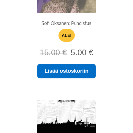
Sofi Oksanen: Puhdistus
ALE!
Alkuperäinen
Nykyinen
15.00
€
5.00
€
hinta
hinta
oli:
on:
Lisää ostoskoriin
15.00 €.
5.00 €.