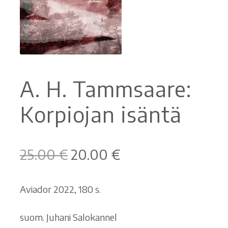
Ostoskori
Tilaus- ja sopimusehdot sekä tietosuojaseloste
Saavutettavuusseloste
A. H. Tammsaare:
Korpiojan isäntä
Alkuperäinen
Nykyinen
25.00
€
20.00
€
hinta
hinta
oli:
on:
Aviador 2022, 180 s.
25.00 €.
20.00 €.
suom. Juhani Salokannel