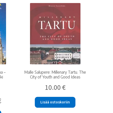
na –
Malle Salupere: Millenary Tartu. The
ki
City of Youth and Good Ideas
10.00
€
n
Nykyinen
€
Lisää ostoskoriin
hinta
on: