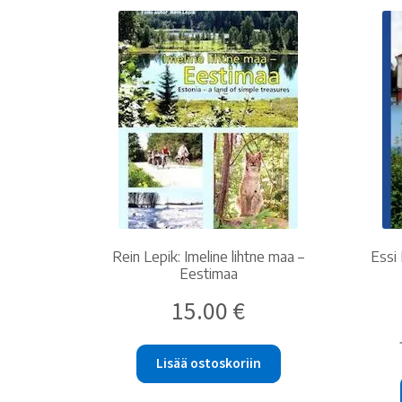
Rein Lepik: Imeline lihtne maa –
Essi 
Eestimaa
15.00
€
Lisää ostoskoriin