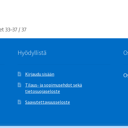
Sorted
t 33–37 / 37
by
latest
Hyödyllistä
O
Kirjaudu sisään
Os
Tilaus- ja sopimusehdot sekä
tietosuojaseloste
Saavutettavuusseloste