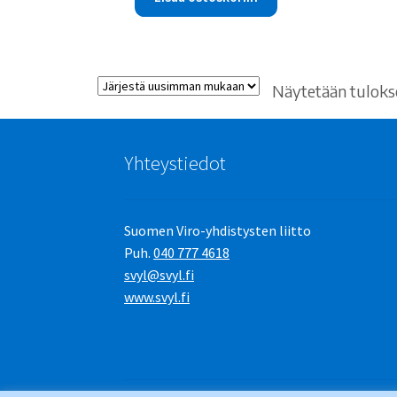
Näytetään tulokse
Yhteystiedot
Suomen Viro-yhdistysten liitto
Puh.
040 777 4618
svyl@svyl.fi
www.svyl.fi