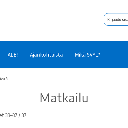
Kirjaudu sis
ALE!
Ajankohtaista
Mikä SVYL?
ivu 3
Matkailu
Sorted
t 33–37 / 37
by