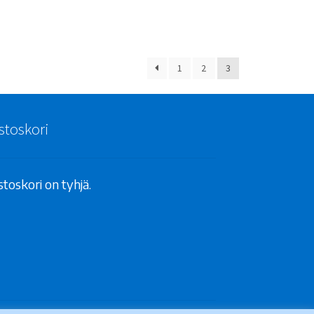
1
2
3
stoskori
toskori on tyhjä.