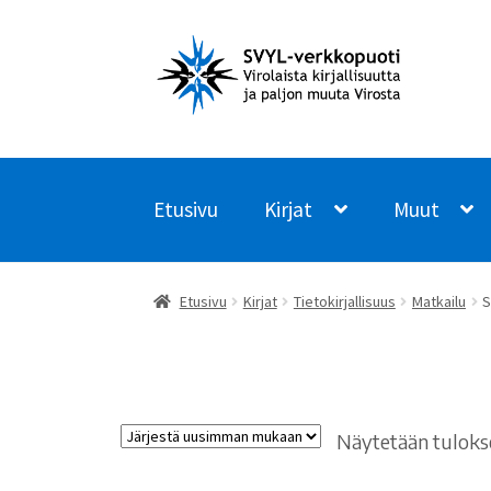
Siirry
Siirry
navigointiin
sisältöön
Etusivu
Kirjat
Muut
Etusivu
Kirjat
Tietokirjallisuus
Matkailu
S
Näytetään tulokse