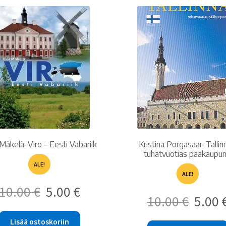
latest
Mäkelä: Viro – Eesti Vabariik
Kristina Porgasaar: Tallin
tuhatvuotias pääkaupun
ALE!
ALE!
Alkuperäinen
Nykyinen
10.00
€
5.00
€
Alkuperäine
hinta
hinta
10.00
€
5.00
hinta
oli:
on:
oli:
10.00 €.
5.00 €.
Lisää ostoskoriin