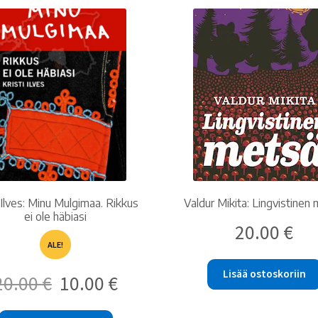
latest
i Ilves: Minu Mulgimaa. Rikkus
Valdur Mikita: Lingvistinen
ei ole häbiasi
20.00
€
ALE!
Lisää ostoskoriin
Alkuperäinen
Nykyinen
20.00
€
10.00
€
hinta
hinta
oli:
on: