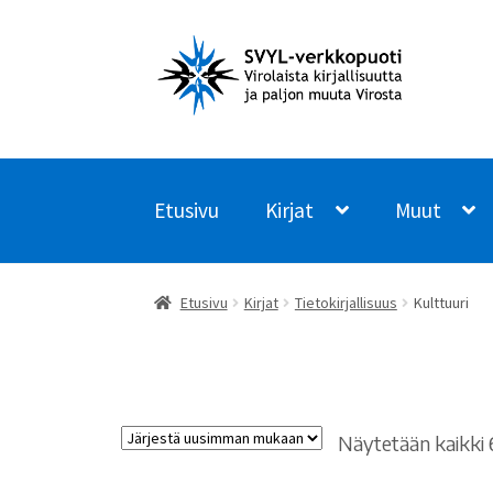
Siirry
Siirry
navigointiin
sisältöön
Etusivu
Kirjat
Muut
Etusivu
Kirjat
Tietokirjallisuus
Kulttuuri
Näytetään kaikki 