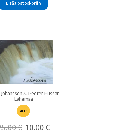
20.00 €.
10.00 €.
Lisää ostoskoriin
i Johansson & Peeter Hussar:
Lahemaa
ALE!
Alkuperäinen
Nykyinen
25.00
€
10.00
€
hinta
hinta