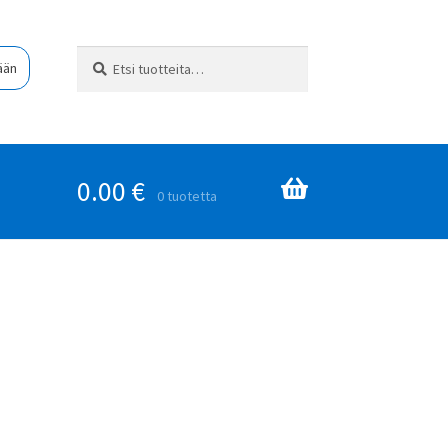
Etsi:
Haku
ään
0.00
€
0 tuotetta