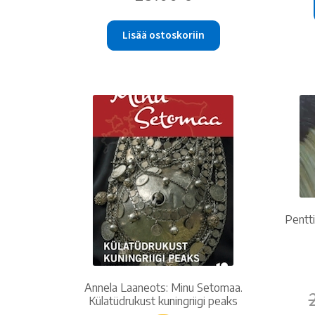
Lisää ostoskoriin
Pentt
Annela Laaneots: Minu Setomaa.
Külatüdrukust kuningriigi peaks