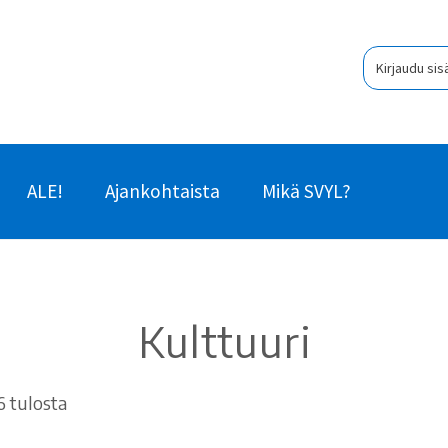
Kirjaudu sis
ALE!
Ajankohtaista
Mikä SVYL?
Kulttuuri
Sorted
6 tulosta
by