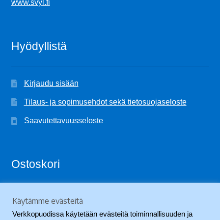
www.svyl.fi
Hyödyllistä
Kirjaudu sisään
Tilaus- ja sopimusehdot sekä tietosuojaseloste
Saavutettavuusseloste
Ostoskori
Käytämme evästeitä
Ostoskori on tyhjä.
Verkkopuodissa käytetään evästeitä toiminnallisuuden ja