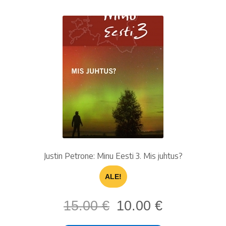
Justin Petrone: Minu Eesti 3. Mis juhtus?
ALE!
Alkuperäinen
Nykyinen
15.00
€
10.00
€
hinta
hinta
oli:
on: