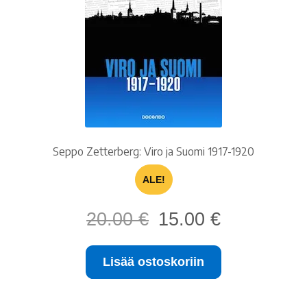
Ostoskori
Tilaus- ja sopimusehdot sekä tietosuojaseloste
Saavutettavuusseloste
Seppo Zetterberg: Viro ja Suomi 1917-1920
ALE!
Alkuperäinen
Nykyinen
20.00
€
15.00
€
hinta
hinta
oli:
on:
Lisää ostoskoriin
20.00 €.
15.00 €.