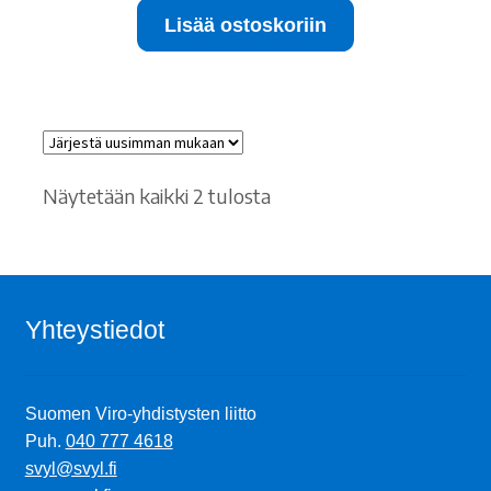
Lisää ostoskoriin
15.00 €.
10.00 €.
Sorted
Näytetään kaikki 2 tulosta
by
latest
Yhteystiedot
Suomen Viro-yhdistysten liitto
Puh.
040 777 4618
svyl@svyl.fi