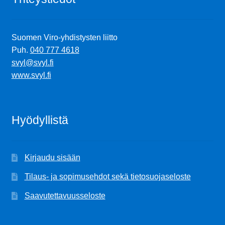
Ostoskori
Suomen Viro-yhdistysten liitto
Puh.
040 777 4618
Tilaus- ja sopimusehdot sekä tietosuojaseloste
svyl@svyl.fi
www.svyl.fi
Saavutettavuusseloste
Hyödyllistä
Kirjaudu sisään
Tilaus- ja sopimusehdot sekä tietosuojaseloste
Saavutettavuusseloste