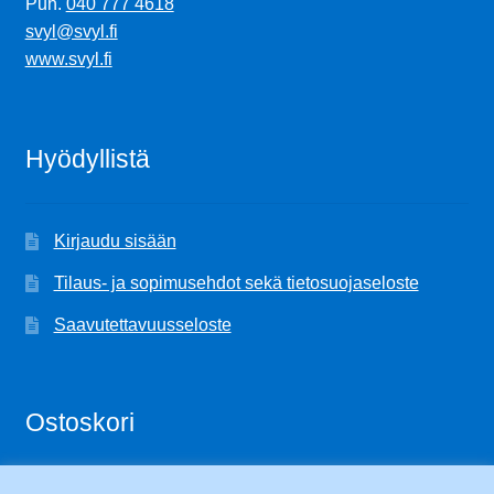
Puh.
040 777 4618
svyl@svyl.fi
www.svyl.fi
Hyödyllistä
Kirjaudu sisään
Tilaus- ja sopimusehdot sekä tietosuojaseloste
Saavutettavuusseloste
Ostoskori