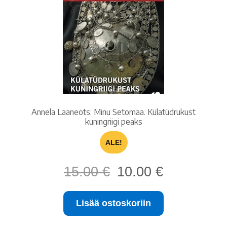
Ostoskori
Tilaus- ja sopimusehdot sekä tietosuojaseloste
Saavutettavuusseloste
Annela Laaneots: Minu Setomaa. Külatüdrukust
kuningriigi peaks
ALE!
Alkuperäinen
Nykyinen
15.00
€
10.00
€
hinta
hinta
oli:
on:
Lisää ostoskoriin
15.00 €.
10.00 €.