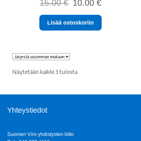
15.00
€
10.00
€
hinta
hinta
oli:
on:
Lisää ostoskoriin
15.00 €.
10.00 €.
Sorted
Näytetään kaikki 3 tulosta
by
latest
Yhteystiedot
Suomen Viro-yhdistysten liitto