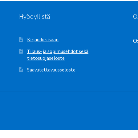
Hyödyllistä
O
Kirjaudu sisään
Os
Tilaus- ja sopimusehdot sekä
tietosuojaseloste
Saavutettavuusseloste