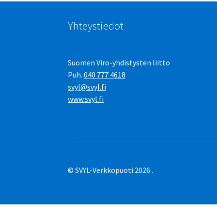
Yhteystiedot
Suomen Viro-yhdistysten liitto
Puh.
040 777 4618
svyl@svyl.fi
www.svyl.fi
© SVYL-Verkkopuoti 2026
.