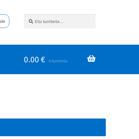
Etsi:
Haku
ään
0.00
€
0 tuotetta