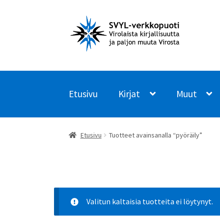
Siirry
Siirry
navigointiin
sisältöön
Etusivu
Kirjat
Muut
Etusivu
Tuotteet avainsanalla “pyöräily”
Valitun kaltaisia tuotteita ei löytynyt.