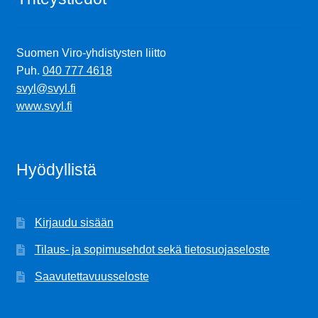
Ostoskori
Suomen Viro-yhdistysten liitto
Puh.
040 777 4618
Tilaus- ja sopimusehdot sekä tietosuojaseloste
svyl@svyl.fi
www.svyl.fi
Saavutettavuusseloste
Hyödyllistä
Kirjaudu sisään
Tilaus- ja sopimusehdot sekä tietosuojaseloste
Saavutettavuusseloste