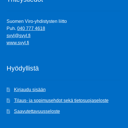
Ostoskori
Suomen Viro-yhdistysten liitto
Puh.
040 777 4618
Tilaus- ja sopimusehdot sekä tietosuojaseloste
svyl@svyl.fi
www.svyl.fi
Saavutettavuusseloste
Hyödyllistä
Kirjaudu sisään
Tilaus- ja sopimusehdot sekä tietosuojaseloste
Saavutettavuusseloste