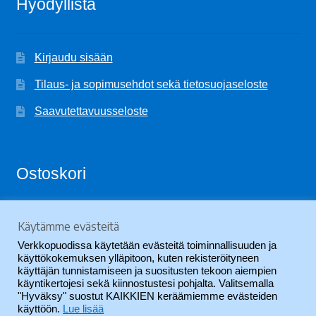
Hyödyllistä
Kirjaudu sisään
Tilaus- ja sopimusehdot sekä tietosuojaseloste
Saavutettavuusseloste
Ostoskori
Käytämme evästeitä
Ostoskori on tyhjä.
Verkkopuodissa käytetään evästeitä toiminnallisuuden ja
käyttökokemuksen ylläpitoon, kuten rekisteröityneen
käyttäjän tunnistamiseen ja suositusten tekoon aiempien
käyntikertojesi sekä kiinnostustesi pohjalta. Valitsemalla
"Hyväksy" suostut KAIKKIEN keräämiemme evästeiden
käyttöön.
Lue lisää