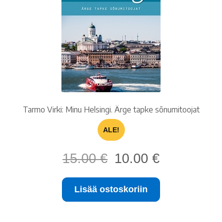
Ostoskori
Tilaus- ja sopimusehdot sekä tietosuojaseloste
Saavutettavuusseloste
Tarmo Virki: Minu Helsingi. Ärge tapke sõnumitoojat
ALE!
Alkuperäinen
Nykyinen
15.00
€
10.00
€
hinta
hinta
oli:
on:
Lisää ostoskoriin
15.00 €.
10.00 €.