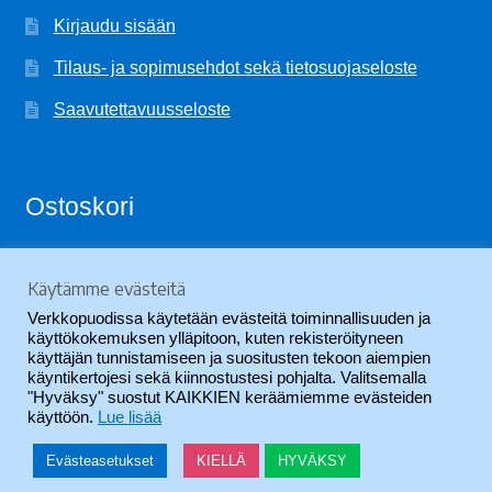
Kirjaudu sisään
Tilaus- ja sopimusehdot sekä tietosuojaseloste
Saavutettavuusseloste
Ostoskori
Käytämme evästeitä
Ostoskori on tyhjä.
Verkkopuodissa käytetään evästeitä toiminnallisuuden ja
käyttökokemuksen ylläpitoon, kuten rekisteröityneen
käyttäjän tunnistamiseen ja suositusten tekoon aiempien
käyntikertojesi sekä kiinnostustesi pohjalta. Valitsemalla
"Hyväksy" suostut KAIKKIEN keräämiemme evästeiden
käyttöön.
Lue lisää
© SVYL-Verkkopuoti 2026
.
Evästeasetukset
KIELLÄ
HYVÄKSY
0
Haku
Etsi: