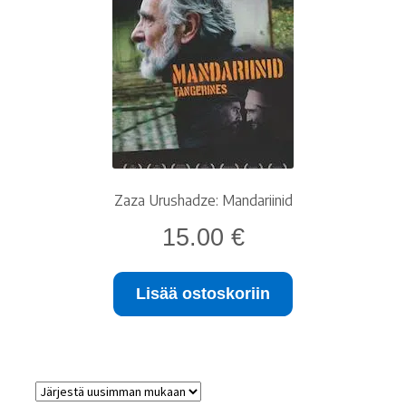
Ostoskori
Tilaus- ja sopimusehdot sekä tietosuojaseloste
Saavutettavuusseloste
Zaza Urushadze: Mandariinid
15.00
€
Lisää ostoskoriin