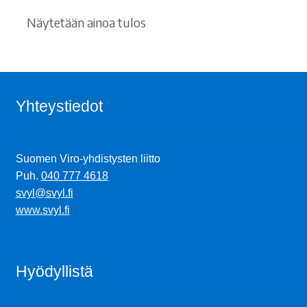
Näytetään ainoa tulos
Yhteystiedot
Suomen Viro-yhdistysten liitto
Puh.
040 777 4618
svyl@svyl.fi
www.svyl.fi
Hyödyllistä