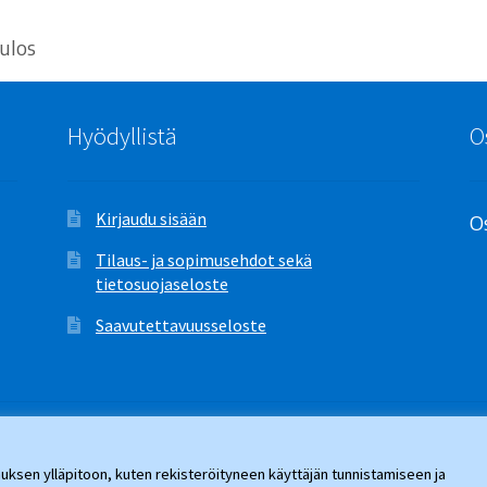
ulos
Hyödyllistä
O
Kirjaudu sisään
Os
Tilaus- ja sopimusehdot sekä
tietosuojaseloste
Saavutettavuusseloste
ksen ylläpitoon, kuten rekisteröityneen käyttäjän tunnistamiseen ja