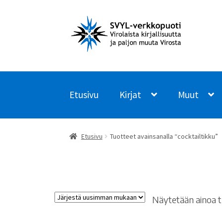
Siirry
Siirry
navigointiin
sisältöön
Etusivu
Kirjat
Muut
Etusivu
Tuotteet avainsanalla “cocktailtikku”
Näytetään ainoa t