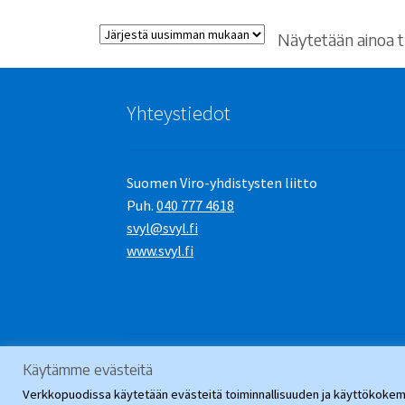
Näytetään ainoa t
Yhteystiedot
Suomen Viro-yhdistysten liitto
Puh.
040 777 4618
svyl@svyl.fi
www.svyl.fi
Käytämme evästeitä
© SVYL-Verkkopuoti 2026
.
Verkkopuodissa käytetään evästeitä toiminnallisuuden ja käyttökokemu