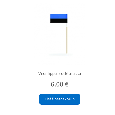
Viron lippu -cocktailtikku
6.00
€
Lisää ostoskoriin