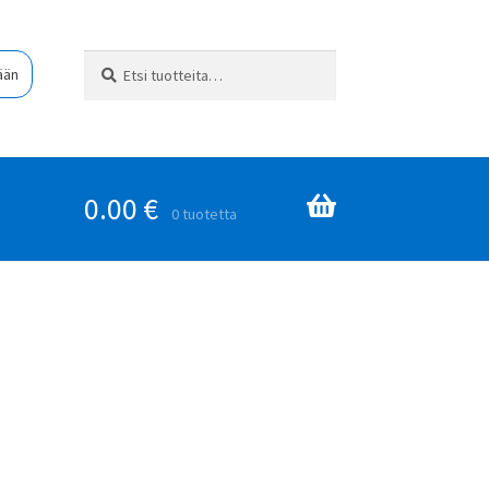
Etsi:
Haku
ään
0.00
€
0 tuotetta